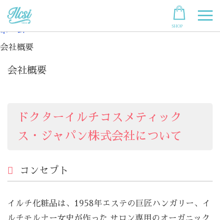
Skip
to
SHOP
content
ホーム
会社概要
会社概要
ドクターイルチコスメティック
ス・ジャパン株式会社について
コンセプト
イルチ化粧品は、1958年エステの巨匠ハンガリー、イ
ルチモルナー女史が作った サロン専用のオーガニック